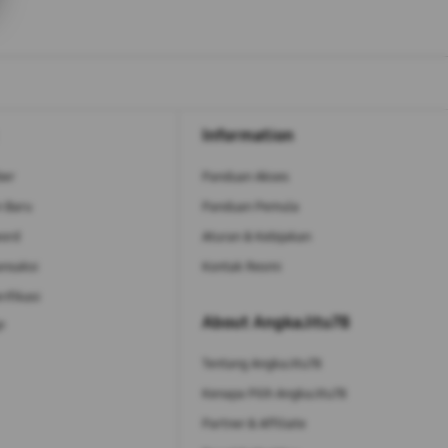
Information
ber
Panduan Akses
n Baru
Panduan Pemula
ord
Aturan & Kebijakan
ansaksi
Kontak Resmi
ifikasi
About AngkaJitu78
P
Tentang AngkaJitu78
Kenapa Pilih AngkaJitu78
Partner & Affiliate