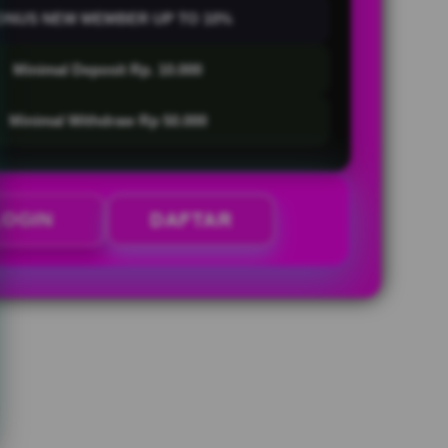
ONUS NEW MEMBER UP TO 10%
Minimal Deposit Rp. 10.000
Minimal Withdraw Rp 50.000
LOGIN
DAFTAR