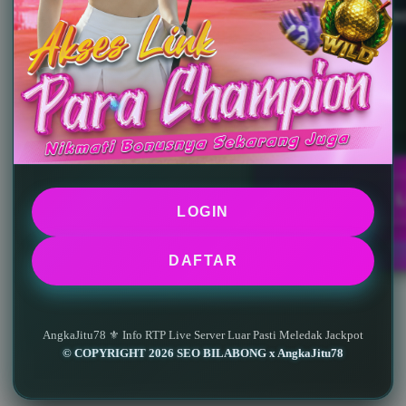
B
LOGIN
DAFTAR
AngkaJitu78 ⚜️ Info RTP Live Server Luar Pasti Meledak Jackpot
© COPYRIGHT 2026 SEO BILABONG x AngkaJitu78